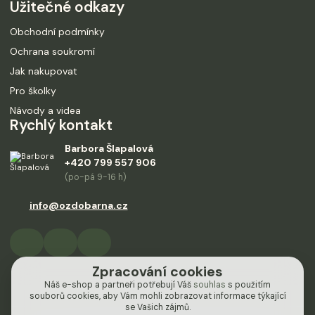
Užitečné odkazy
Obchodní podmínky
Ochrana soukromí
Jak nakupovat
Pro školky
Návody a videa
Rychlý kontakt
Barbora Šlapalová
+420 799 557 906
(po-pá 9-16 h)
info@ozdobarna.cz
Zpracování cookies
Náš e-shop a partneři potřebují Váš
souhlas
s použitím
souborů cookies, aby Vám mohli zobrazovat informace týkající
se Vašich zájmů.