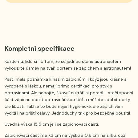
Kompletní specifikace
Každému, kdo sní o tom, že se jednou stane astronautem
vykouzlíte úsměv na tváři dortem se zápichem s astronautem!
Psst, malá poznámka k našim zápichům! I když jsou krásné a
vyrobené s láskou, nemají přímo certifikaci pro styk s
potravinami. Ale nebojte, šikovní cukráři si poradí - stačí spodní
část zápichu obalit potravinářskou fólií a můžete zdobit dorty
dle libosti. Takhle to bude nejen hygienické, ale zápich vám
vydrží i na příští oslavy. Jednoduchý trik pro bezpečné použití!
Uvedná výška 15,5 cm je i se zapichovací částí.
Zapichovací část má 7,3 cm na výšku a 0,6 cm na šířku, což