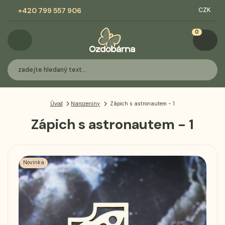
+420 799 557 906
CZK
0
Úvod
Narozeniny
Zápich s astronautem - 1
Zápich s astronautem - 1
Novinka