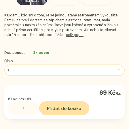
Každému, kdo sní o tom, že se jednou stane astronautem vykouzlíte
úsměv na tváři dortem se zápichem s astronautem! Psst, malá
poznámka k našim zápichům! I když jsou krásné a vyrobené s láskou,
nemají přímo certifikaci pro styk s potravinami. Ale nebojte, šikovní
cukráři si poradí - stačí spodní čás...
celý popis
Dostupnost
Skladem
Číslo
69 Kč
/
ks
57 Kč
bez DPH
Přidat do košíku