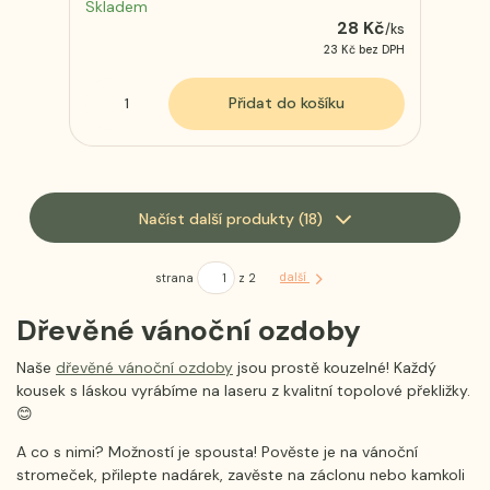
Skladem
28 Kč
/
ks
23 Kč
bez DPH
Přidat do košíku
Načíst další produkty (18)
strana
z 2
další
Dřevěné vánoční ozdoby
Naše
dřevěné vánoční ozdoby
jsou prostě kouzelné! Každý
kousek s láskou vyrábíme na laseru z kvalitní topolové překližky.
😊
A co s nimi? Možností je spousta! Pověste je na vánoční
stromeček, přilepte na
dárek, zavěste na záclonu nebo kamkoli