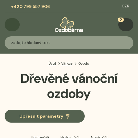
+420 799 557 906
CZK
0
Úvod
Vánoce
Ozdoby
Dřevěné vánoční
ozdoby
Upřesnit parametry
Nejnovější
Nejlevnější
Nejdražší