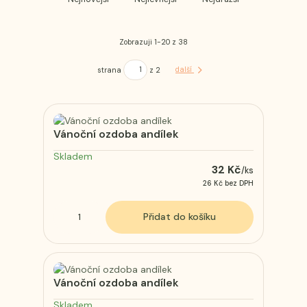
Zobrazuji 1-20 z 38
strana
z 2
další
Vánoční ozdoba andílek
Skladem
32 Kč
/
ks
26 Kč
bez DPH
Přidat do košíku
Vánoční ozdoba andílek
Skladem