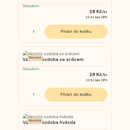
Skladem
28 Kč
/
ks
23 Kč
bez DPH
Přidat do košíku
Novinka
Vánoční ozdoba se srdcem
Skladem
28 Kč
/
ks
23 Kč
bez DPH
Přidat do košíku
Novinka
Vánoční ozdoba hvězda