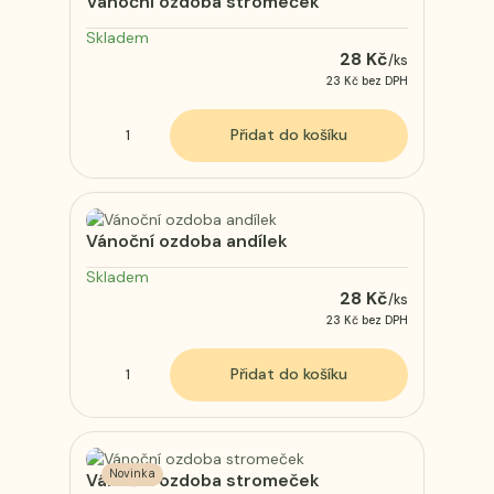
Vánoční ozdoba stromeček
Skladem
28 Kč
/
ks
23 Kč
bez DPH
Přidat do košíku
Vánoční ozdoba andílek
Skladem
28 Kč
/
ks
23 Kč
bez DPH
Přidat do košíku
Novinka
Vánoční ozdoba stromeček