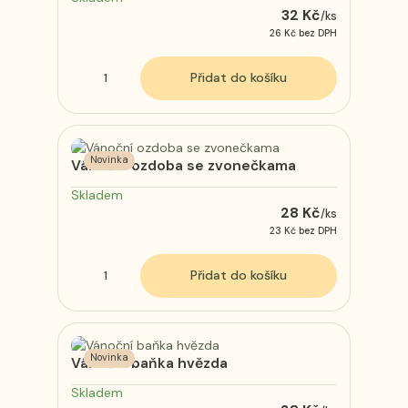
32 Kč
/
ks
26 Kč
bez DPH
Přidat do košíku
Novinka
Vánoční ozdoba se zvonečkama
Skladem
28 Kč
/
ks
23 Kč
bez DPH
Přidat do košíku
Novinka
Vánoční baňka hvězda
Skladem