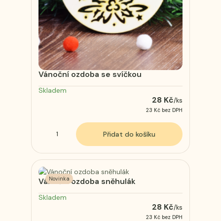
Vánoční ozdoba se svíčkou
Skladem
28 Kč
/
ks
23 Kč
bez DPH
Přidat do košíku
Novinka
Vánoční ozdoba sněhulák
Skladem
28 Kč
/
ks
23 Kč
bez DPH