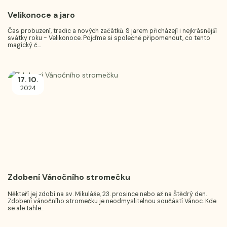
Velikonoce a jaro
Čas probuzení, tradic a nových začátků. S jarem přicházejí i nejkrásnější
svátky roku - Velikonoce. Pojďme si společně připomenout, co tento
magický č...
17
10
.
.
2024
Zdobení Vánočního stromečku
Někteří jej zdobí na sv. Mikuláše, 23. prosince nebo až na Štědrý den.
Zdobení vánočního stromečku je neodmyslitelnou součástí Vánoc. Kde
se ale tahle...