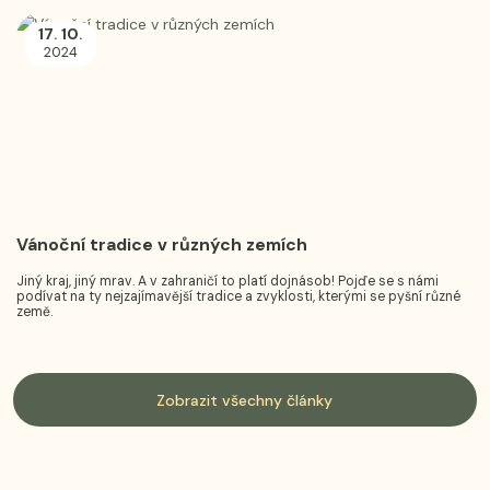
17
10
.
.
2024
Vánoční tradice v různých zemích
Jiný kraj, jiný mrav. A v zahraničí to platí dojnásob! Pojďe se s námi
podívat na ty nejzajímavější tradice a zvyklosti, kterými se pyšní různé
země.
Zobrazit všechny články