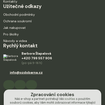
Kontakty
Užitečné odkazy
Obchodní podmínky
Ochrana soukromí
Jak nakupovat
Pro školky
Návody a videa
Rychlý kontakt
Barbora Šlapalová
+420 799 557 906
(po-pá 9-16 h)
info@ozdobarna.cz
Zpracování cookies
Náš e-shop a partneři potřebují Váš
souhlas
s použitím
souborů cookies, aby Vám mohli zobrazovat informace týkající