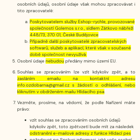
osobních údajů, osobní údaje však mohou zpracovávat i
tito zpracovatelé:
Poskytovatelem služby Eshop-rychle, provozované
společností Golemos s.r.o., sídlem Zátkovo nábřeží
448/73, 370 01, České Budějovice
Případně další poskytovatelé zpracovatelských
softwarů, služeb a aplikací, které však v současné
době společnost nevyužívá.
Osobní údaje
nebudou
předány mimo území EU.
Souhlas se zpracováním lze vzít kdykoliv zpět, a to
zasláním emailu na kontaktní adresu
info.ozdobarna@gmail.cz s žádostí o odhlášení, nebo
kliknutím v obdrženém mailu Hlídacího psa
.
Vezměte, prosíme, na vědomí, že podle Nařízení máte
právo:
vzít souhlas se zpracováním osobních údajů
kdykoliv zpět, toto zpětvzetí bude mít za následek
odstranění e-mailové adresy z funkce Hlídací pes
požadovat po Správci informaci, jaké vaše osobní