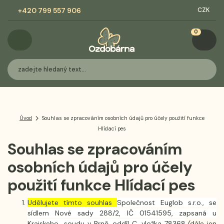
+420 799 557 906
CZK
0
Úvod
Souhlas se zpracováním osobních údajů pro účely použití funkce
Hlídací pes
Souhlas se zpracováním
osobních údajů pro účely
použití funkce Hlídací pes
Udělujete tímto souhlas
Společnost Euglob s.r.o., se
sídlem Nové sady 288/2, IČ 01541595, zapsaná u
Krajskeho soudu v Brně, oddíl C, vložka 78368
(dále jen