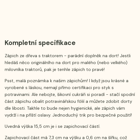
Kompletní specifikace
Zápich ze dřeva s traktorem - parádní doplněk na dort! Jestli
hledáš něco originálního na dort pro malého (nebo velkého)
milovníka traktorů, pak je tenhle zápich to pravé!
Psst, malá poznámka k našim zápichům! I když jsou krásné a
vyrobené s láskou, nemají přímo certifikaci pro styk s
potravinami. Ale nebojte, šikovní cukráři si poradí - stačí spodní
část zápichu obalit potravinářskou fólií a můžete zdobit dorty
dle libosti. Takhle to bude nejen hygienické, ale zápich vám
vydrží i na příští oslavy. Jednoduchý trik pro bezpečné použití!
Uvedná výška 15,5 cm je i se zapichovací částí.
Zapichovací část má 7,3 cm na výšku a 0,6 cm na šířku, což