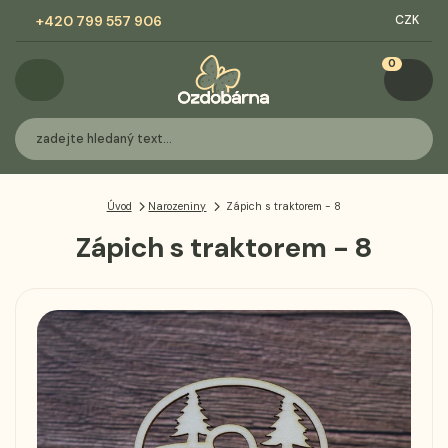
+420 799 557 906
CZK
0
Úvod
Narozeniny
Zápich s traktorem - 8
Zápich s traktorem - 8