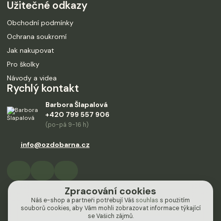
Užitečné odkazy
Obchodní podmínky
Ochrana soukromí
Jak nakupovat
Pro školky
Návody a videa
Rychlý kontakt
Barbora Šlapalová
+420 799 557 906
(po-pá 9-16 h)
info@ozdobarna.cz
Zpracování cookies
Náš e-shop a partneři potřebují Váš
souhlas
s použitím
souborů cookies, aby Vám mohli zobrazovat informace týkající
se Vašich zájmů.