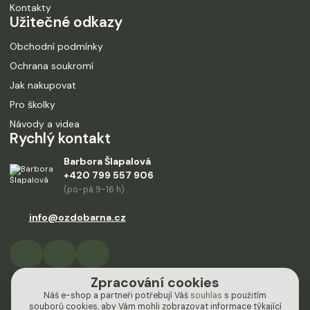
Kontakty
Užitečné odkazy
Obchodní podmínky
Ochrana soukromí
Jak nakupovat
Pro školky
Návody a videa
Rychlý kontakt
Barbora Šlapalová
+420 799 557 906
(po-pá 9-16 h)
info@ozdobarna.cz
Zpracování cookies
Náš e-shop a partneři potřebují Váš
souhlas
s použitím
souborů cookies, aby Vám mohli zobrazovat informace týkající