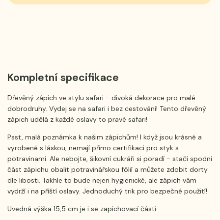
Kompletní specifikace
Dřevěný zápich ve stylu safari - divoká dekorace pro malé
dobrodruhy. Vydej se na safari i bez cestování! Tento dřevěný
zápich udělá z každé oslavy to pravé safari!
Psst, malá poznámka k našim zápichům! I když jsou krásné a
vyrobené s láskou, nemají přímo certifikaci pro styk s
potravinami. Ale nebojte, šikovní cukráři si poradí - stačí spodní
část zápichu obalit potravinářskou fólií a můžete zdobit dorty
dle libosti. Takhle to bude nejen hygienické, ale zápich vám
vydrží i na příští oslavy. Jednoduchý trik pro bezpečné použití!
Uvedná výška 15,5 cm je i se zapichovací částí.