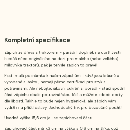
Kompletní specifikace
Zápich ze dřeva s traktorem - parádní doplněk na dort! Jestli
hledáš něco originálního na dort pro malého (nebo velkého)
milovníka traktorů, pak je tenhle zápich to pravé!
Psst, malá poznámka k našim zápichům! I když jsou krásné a
vyrobené s láskou, nemají přímo certifikaci pro styk s
potravinami. Ale nebojte, šikovní cukráři si poradí - stačí spodní
část zápichu obalit potravinářskou fólií a můžete zdobit dorty
dle libosti. Takhle to bude nejen hygienické, ale zápich vám
vydrží i na příští oslavy. Jednoduchý trik pro bezpečné použití!
Uvedná výška 15,5 cm je i se zapichovací částí.
Zapichovací část má 7,3 cm na výšku a 0,6 cm na šířku, což