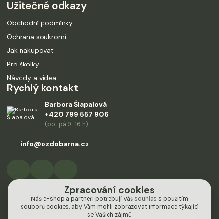
Užitečné odkazy
Obchodní podmínky
Ochrana soukromí
Jak nakupovat
Pro školky
Návody a videa
Rychlý kontakt
Barbora Šlapalová
+420 799 557 906
(po-pá 9-16 h)
info@ozdobarna.cz
Zpracování cookies
Náš e-shop a partneři potřebují Váš
souhlas
s použitím
souborů cookies, aby Vám mohli zobrazovat informace týkající
se Vašich zájmů.