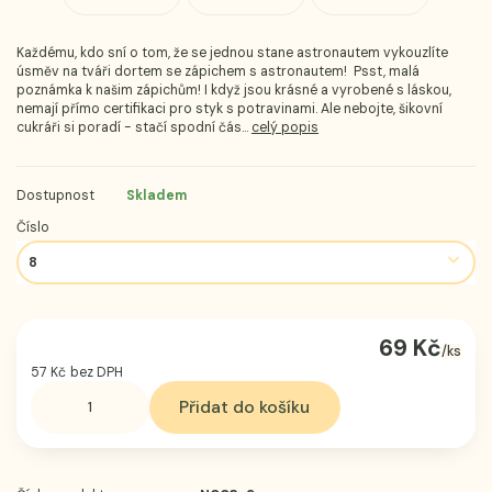
Každému, kdo sní o tom, že se jednou stane astronautem vykouzlíte
úsměv na tváři dortem se zápichem s astronautem! Psst, malá
poznámka k našim zápichům! I když jsou krásné a vyrobené s láskou,
nemají přímo certifikaci pro styk s potravinami. Ale nebojte, šikovní
cukráři si poradí - stačí spodní čás...
celý popis
Dostupnost
Skladem
Číslo
69 Kč
/
ks
57 Kč
bez DPH
Přidat do košíku