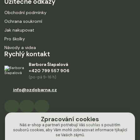
Užitečné odkazy
Obchodní podmínky
Ochrana soukromí
Jak nakupovat
Pro školky
Návody a videa
Rychlý kontakt
Barbora Šlapalová
+420 799 557 906
(po-pá 9-16 h)
info@ozdobarna.cz
Zpracování cookies
Náš e-shop a partneři potřebují Váš
souhlas
s použitím
souborů cookies, aby Vám mohli zobrazovat informace týkající
se Vašich zájmů.