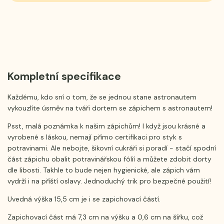
Kompletní specifikace
Každému, kdo sní o tom, že se jednou stane astronautem
vykouzlíte úsměv na tváři dortem se zápichem s astronautem!
Psst, malá poznámka k našim zápichům! I když jsou krásné a
vyrobené s láskou, nemají přímo certifikaci pro styk s
potravinami. Ale nebojte, šikovní cukráři si poradí - stačí spodní
část zápichu obalit potravinářskou fólií a můžete zdobit dorty
dle libosti. Takhle to bude nejen hygienické, ale zápich vám
vydrží i na příští oslavy. Jednoduchý trik pro bezpečné použití!
Uvedná výška 15,5 cm je i se zapichovací částí.
Zapichovací část má 7,3 cm na výšku a 0,6 cm na šířku, což