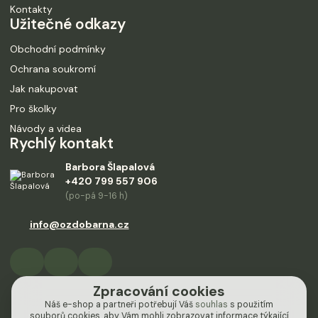
Kontakty
Užitečné odkazy
Obchodní podmínky
Ochrana soukromí
Jak nakupovat
Pro školky
Návody a videa
Rychlý kontakt
Barbora Šlapalová
+420 799 557 906
(po-pá 9-16 h)
info@ozdobarna.cz
Zpracování cookies
Náš e-shop a partneři potřebují Váš
souhlas
s použitím
souborů cookies, aby Vám mohli zobrazovat informace týkající