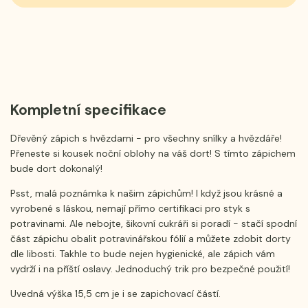
Kompletní specifikace
Dřevěný zápich s hvězdami - pro všechny snílky a hvězdáře!
Přeneste si kousek noční oblohy na váš dort! S tímto zápichem
bude dort dokonalý!
Psst, malá poznámka k našim zápichům! I když jsou krásné a
vyrobené s láskou, nemají přímo certifikaci pro styk s
potravinami. Ale nebojte, šikovní cukráři si poradí - stačí spodní
část zápichu obalit potravinářskou fólií a můžete zdobit dorty
dle libosti. Takhle to bude nejen hygienické, ale zápich vám
vydrží i na příští oslavy. Jednoduchý trik pro bezpečné použití!
Uvedná výška 15,5 cm je i se zapichovací částí.