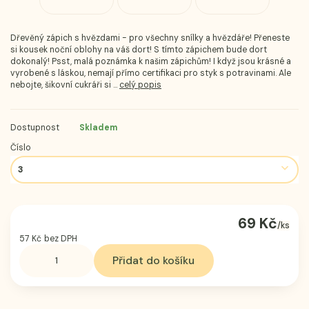
Dřevěný zápich s hvězdami - pro všechny snílky a hvězdáře! Přeneste
si kousek noční oblohy na váš dort! S tímto zápichem bude dort
dokonalý! Psst, malá poznámka k našim zápichům! I když jsou krásné a
vyrobené s láskou, nemají přímo certifikaci pro styk s potravinami. Ale
nebojte, šikovní cukráři si ...
celý popis
Dostupnost
Skladem
Číslo
69 Kč
/
ks
57 Kč
bez DPH
Přidat do košíku