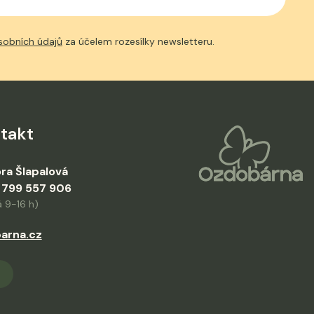
sobních údajů
za účelem rozesílky newsletteru.
takt
ra Šlapalová
 799 557 906
 9-16 h)
arna.cz