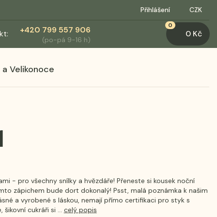
Přihlášení
CZK
0
+420 799 557 906
kt:
0 Kč
(po-pá 9-16 h)
 a Velikonoce
1
mi - pro všechny snílky a hvězdáře! Přeneste si kousek noční
tímto zápichem bude dort dokonalý! Psst, malá poznámka k našim
ásné a vyrobené s láskou, nemají přímo certifikaci pro styk s
šikovní cukráři si ...
celý popis