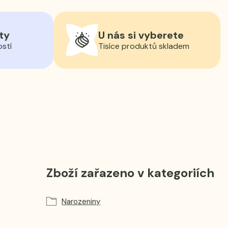
ty
U nás si vyberete
ostí
Tisíce produktů skladem
Zboží zařazeno v kategoriích
Narozeniny