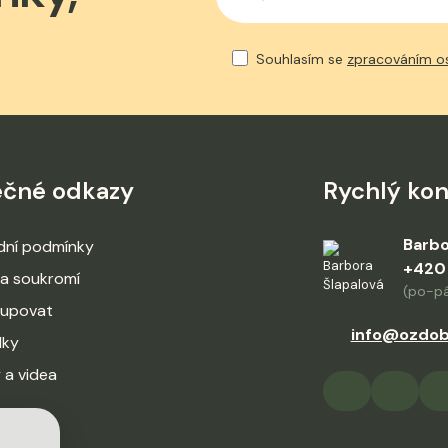
Souhlasím se
zpracováním o
ečné odkazy
Rychlý kon
Barbo
ní podmínky
+420
a soukromí
(po-pá
kupovat
info@ozdob
lky
 a videa