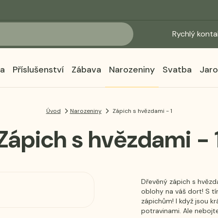
Rychlý konta
ka
Příslušenství
Zábava
Narozeniny
Svatba
Jaro
Úvod
Narozeniny
Zápich s hvězdami - 1
Zápich s hvězdami - 
Dřevěný zápich s hvězda
oblohy na váš dort! S 
zápichům! I když jsou kr
potravinami. Ale nebojte, 