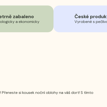
etrně zabaleno
České produk
ologicky a ekonomicky
Vyrobené s pečliv
 Přeneste si kousek noční oblohy na váš dort! S tímto