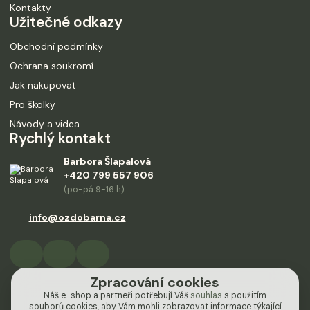
Kontakty
Užitečné odkazy
Obchodní podmínky
Ochrana soukromí
Jak nakupovat
Pro školky
Návody a videa
Rychlý kontakt
Barbora Šlapalová
+420 799 557 906
(po-pá 9-16 h)
info@ozdobarna.cz
Zpracování cookies
Náš e-shop a partneři potřebují Váš
souhlas
s použitím
souborů cookies, aby Vám mohli zobrazovat informace týkající