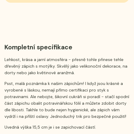
Kompletní specifikace
Lehkost, krása a jarní atmosféra - přesně tohle přinese tehle
dřevěný zápich s motýlky. Skvělý jako velikonoční dekorace, na
dorty nebo jako květinové aranžmá.
Psst, malá poznámka k našim zápichům! I když jsou krásné a
vyrobené s láskou, nemají přímo certifikaci pro styk s
potravinami. Ale nebojte, šikovní cukráři si poradí - stačí spodní
část zápichu obalit potravinářskou fólií a můžete zdobit dorty
dle libosti. Takhle to bude nejen hygienické, ale zápich vám
vydrží i na příští oslavy. Jednoduchý trik pro bezpečné použití!
Uvedná výška 15,5 cm je i se zapichovací částí.