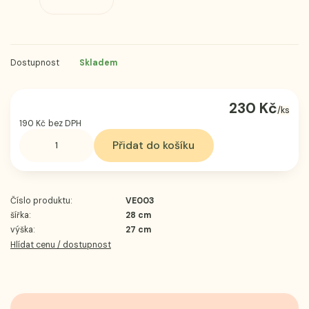
Dostupnost
Skladem
230 Kč
/
ks
190 Kč
bez DPH
Přidat do košíku
Číslo produktu:
VE003
šířka:
28 cm
výška:
27 cm
Hlídat cenu / dostupnost