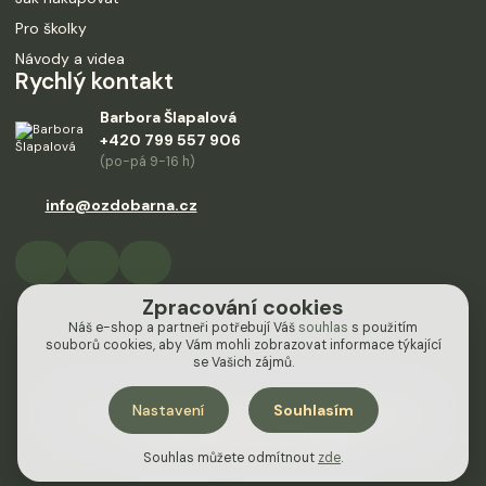
Pro školky
Návody a videa
Rychlý kontakt
Barbora Šlapalová
+420 799 557 906
(po-pá 9-16 h)
info@ozdobarna.cz
Zpracování cookies
Náš e-shop a partneři potřebují Váš
souhlas
s použitím
souborů cookies, aby Vám mohli zobrazovat informace týkající
se Vašich zájmů.
Nastavení
Souhlasím
Design od
Empiredesign
nakódoval
OndřejDvořák.com
Vytvořeno na
Eshop-rychle.cz
Souhlas můžete odmítnout
zde
.