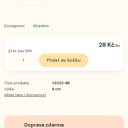
Dostupnost
Skladem
28 Kč
/
ks
23 Kč
bez DPH
Přidat do košíku
Číslo produktu:
VZ022-B5
výška:
6 cm
Hlídat cenu / dostupnost
Doprava zdarma