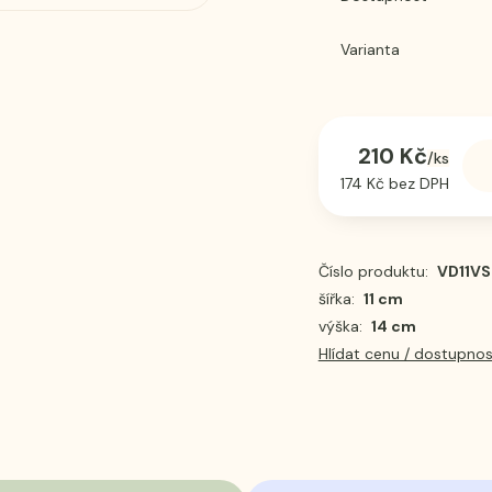
Varianta
210 Kč
/
ks
174 Kč
bez DPH
Číslo produktu:
VD11VS
šířka:
11 cm
výška:
14 cm
Hlídat cenu / dostupnos