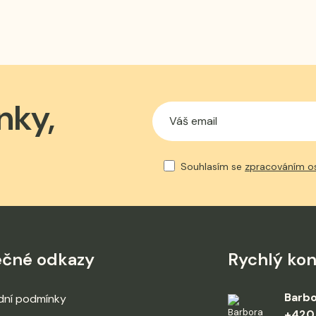
nky,
Souhlasím se
zpracováním o
ečné odkazy
Rychlý kon
Barbo
ní podmínky
+420