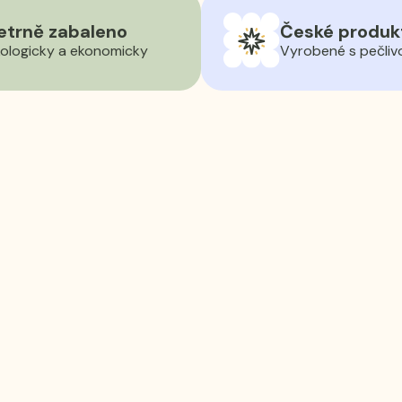
etrně zabaleno
České produk
ologicky a ekonomicky
Vyrobené s pečliv