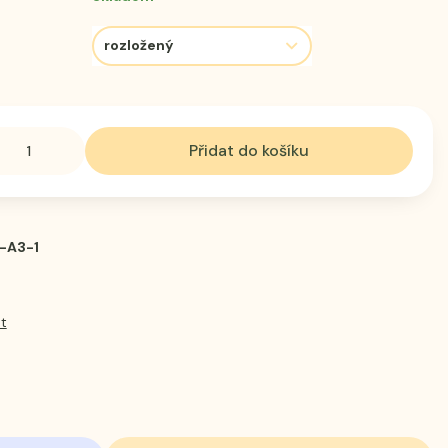
Přidat do košíku
-A3-1
t