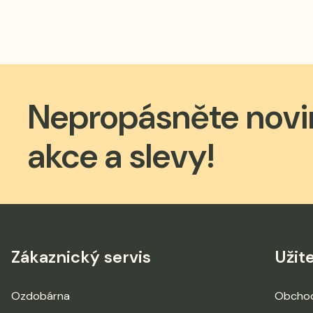
Nepropásněte novi
akce a slevy!
Zákaznický servis
Užit
Ozdobárna
Obchod