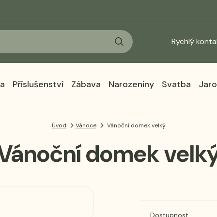
Rychlý konta
ka
Příslušenství
Zábava
Narozeniny
Svatba
Jaro
Úvod
Vánoce
Vánoční domek velký
Vánoční domek velk
Dostupnost