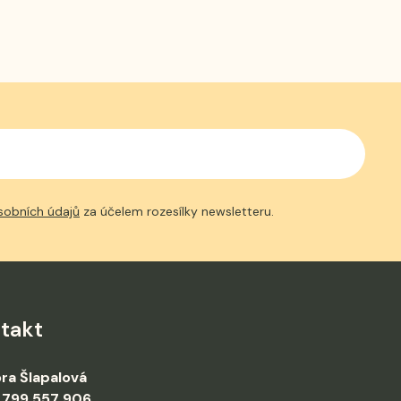
sobních údajů
za účelem rozesílky newsletteru.
takt
ra Šlapalová
 799 557 906