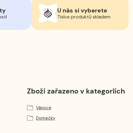
ty
U nás si vyberete
ostí
Tisíce produktů skladem
Zboží zařazeno v kategoriích
Vánoce
Domečky