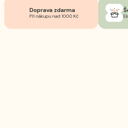
Doprava zdarma
Š
Při nákupu nad 1000 Kč
Ek