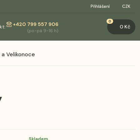
Přihlášení
CZK
0
+420 799 557 906
kt:
0 Kč
(po-pá 9-16 h)
 a Velikonoce
ý
Skladem