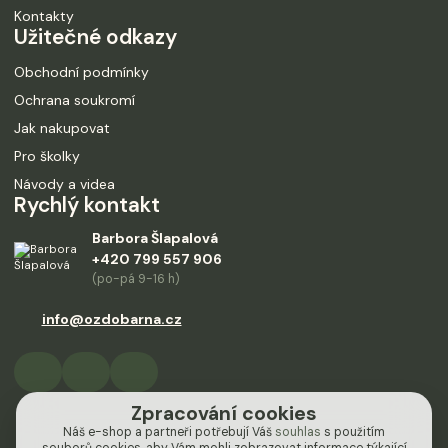
Kontakty
Užitečné odkazy
Obchodní podmínky
Ochrana soukromí
Jak nakupovat
Pro školky
Návody a videa
Rychlý kontakt
Barbora Šlapalová
+420 799 557 906
(po-pá 9-16 h)
info@ozdobarna.cz
Zpracování cookies
Náš e-shop a partneři potřebují Váš
souhlas
s použitím
souborů cookies, aby Vám mohli zobrazovat informace týkající