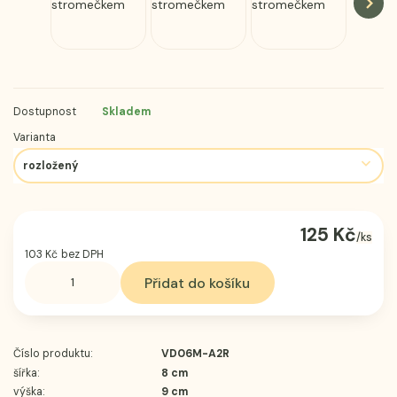
Dostupnost
Skladem
Varianta
125 Kč
/
ks
103 Kč
bez DPH
Přidat do košíku
Číslo produktu:
VD06M-A2R
šířka:
8 cm
výška:
9 cm