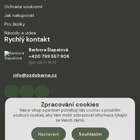
Ochrana soukromí
Jak nakupovat
Pro školky
Návody a videa
Rychlý kontakt
Barbora Šlapalová
+420 799 557 906
(po-pá 9-16 h)
info@ozdobarna.cz
Zpracování cookies
Náš e-shop a partneři potřebují Váš
souhlas
s použitím
souborů cookies, aby Vám mohli zobrazovat informace týkající
se Vašich zájmů.
Nastavení
Souhlasím
Design od
Empiredesign
nakódoval
OndřejDvořák.com