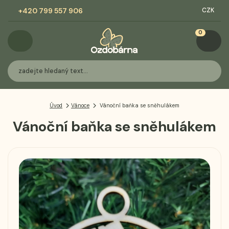
+420 799 557 906
CZK
0
Úvod
Vánoce
Vánoční baňka se sněhulákem
Vánoční baňka se sněhulákem