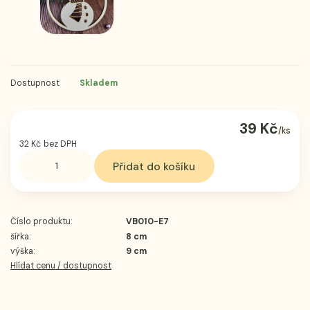
Dostupnost
Skladem
39 Kč
/
ks
32 Kč
bez DPH
Přidat do košíku
Číslo produktu:
VB010-E7
šířka:
8 cm
výška:
9 cm
Hlídat cenu / dostupnost