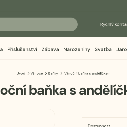
Rychlý konta
ka
Příslušenství
Zábava
Narozeniny
Svatba
Jaro
Úvod
Vánoce
Baňky
Vánoční baňka s andělíčkem
oční baňka s andělí
Dostupnost