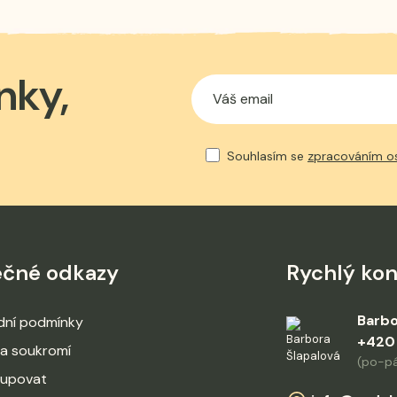
nky,
Souhlasím se
zpracováním o
ečné odkazy
Rychlý kon
Barbo
ní podmínky
+420
a soukromí
(po-pá
kupovat