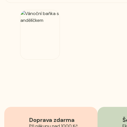
Doprava zdarma
Š
Při nákupu nad 1000 Kč
Ek