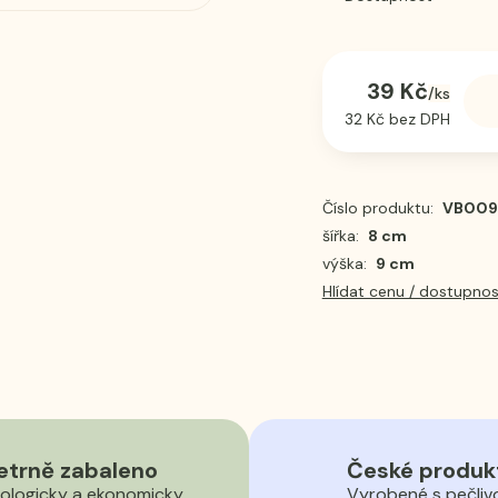
39 Kč
/
ks
32 Kč
bez DPH
Číslo produktu:
VB009
šířka:
8 cm
výška:
9 cm
Hlídat cenu / dostupnos
etrně zabaleno
České produk
ologicky a ekonomicky
Vyrobené s pečliv