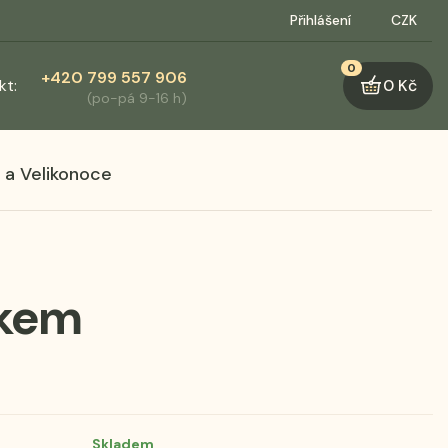
Přihlášení
CZK
0
+420 799 557 906
kt:
0 Kč
(po-pá 9-16 h)
 a Velikonoce
čkem
Skladem