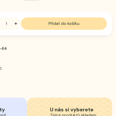
Přidat do košíku
-E4
t
ty
U nás si vyberete
ostí
Tisíce produktů skladem