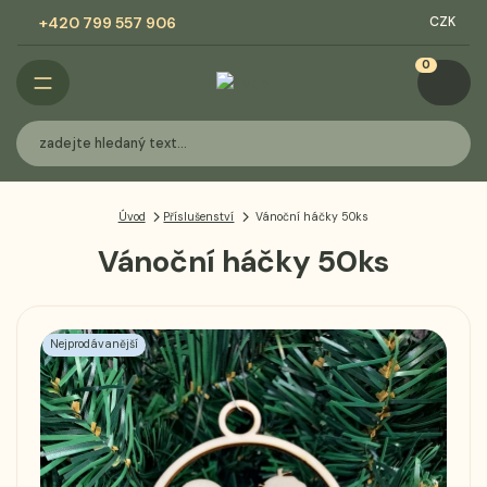
+420 799 557 906
CZK
0
Úvod
Příslušenství
Vánoční háčky 50ks
Vánoční háčky 50ks
Nejprodávanější