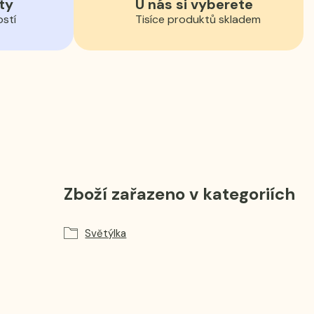
ty
U nás si vyberete
ostí
Tisíce produktů skladem
Zboží zařazeno v kategoriích
Světýlka