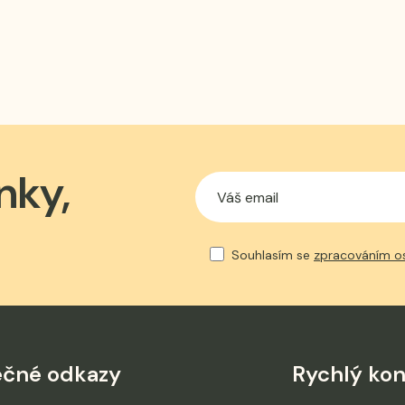
nky,
Souhlasím se
zpracováním o
ečné odkazy
Rychlý kon