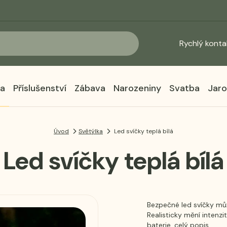
Rychlý konta
ka
Příslušenství
Zábava
Narozeniny
Svatba
Jaro
Úvod
Světýlka
Led svíčky teplá bílá
Led svíčky teplá bílá
Bezpečné led svíčky mů
Realisticky mění intenzi
baterie.
celý popis