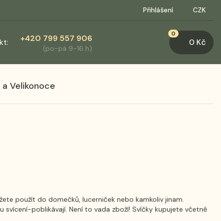
Přihlášení
CZK
0
+420 799 557 906
kt:
0 Kč
(po-pá 9-16 h)
 a Velikonoce
žete použít do domečků, lucerniček nebo kamkoliv jinam.
tu svícení-poblikávají. Není to vada zboží! Svíčky kupujete včetně