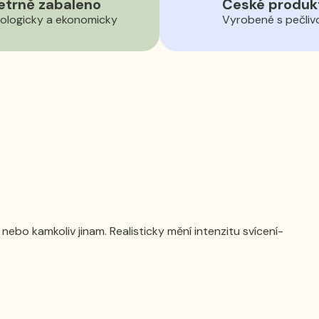
etrně zabaleno
České produk
ologicky a ekonomicky
Vyrobené s pečliv
nebo kamkoliv jinam. Realisticky mění intenzitu svícení-