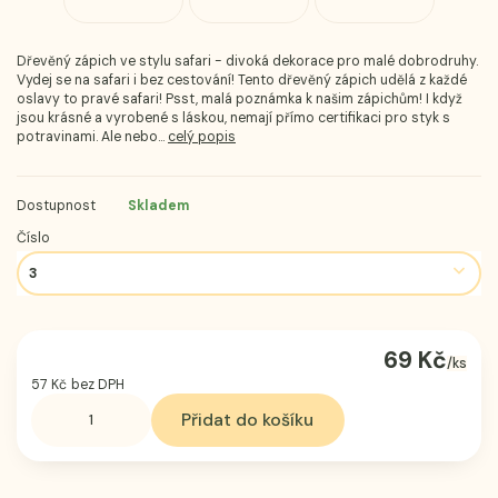
Dřevěný zápich ve stylu safari - divoká dekorace pro malé dobrodruhy.
Vydej se na safari i bez cestování! Tento dřevěný zápich udělá z každé
oslavy to pravé safari! Psst, malá poznámka k našim zápichům! I když
jsou krásné a vyrobené s láskou, nemají přímo certifikaci pro styk s
potravinami. Ale nebo...
celý popis
Dostupnost
Skladem
Číslo
69 Kč
/
ks
57 Kč
bez DPH
Přidat do košíku