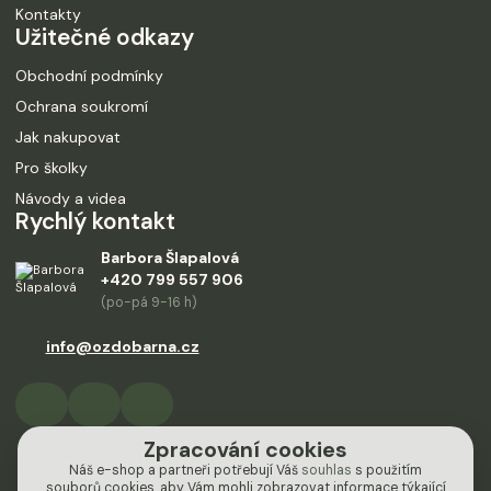
Kontakty
Užitečné odkazy
Obchodní podmínky
Ochrana soukromí
Jak nakupovat
Pro školky
Návody a videa
Rychlý kontakt
Barbora Šlapalová
+420 799 557 906
(po-pá 9-16 h)
info@ozdobarna.cz
Zpracování cookies
Náš e-shop a partneři potřebují Váš
souhlas
s použitím
souborů cookies, aby Vám mohli zobrazovat informace týkající