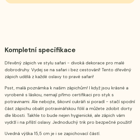
Kompletní specifikace
Dřevěný zápich ve stylu safari - divoká dekorace pro malé
dobrodruhy. Vydej se na safari i bez cestování! Tento dřevěný
zápich udělá z každé oslavy to pravé safari!
Psst, malá poznámka k našim zápichům! I když jsou krásné a
vyrobené s láskou, nemají přímo certifikaci pro styk s
potravinami. Ale nebojte, šikovní cukráři si poradí - stačí spodní
část zápichu obalit potravinářskou fólií a můžete zdobit dorty
dle libosti. Takhle to bude nejen hygienické, ale zápich vám
vydrží i na příští oslavy. Jednoduchý trik pro bezpečné použití!
Uvedná výška 15,5 cm je i se zapichovací částí.