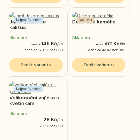
Nejprodávanější
Novinka
Jarní dekorace
Dekorace kamélie
kaktus
Skladem
Skladem
145 Kč
52 Kč
/
ks
/
ks
cena od
cena od
cena od
120 Kč
bez DPH
cena od
43 Kč
bez DPH
Zvolit variantu
Zvolit variantu
Nejprodávanější
Velikonoční vajíčko s
květinkami
Skladem
28 Kč
/
ks
23 Kč
bez DPH