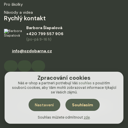
Pro školky
Návody a videa
Rychlý kontakt
Barbora Šlapalová
+420 799 557 906
(po-pá 9-16 h)
info@ozdobarna.cz
Zpracování cookies
Náš e-shop a partneři potřebují Váš
souhlas
s použitím
souborů cookies, aby Vám mohli zobrazovat informace týkající
se Vašich zájmů.
Nastavení
Souhlasím
Design od
Empiredesign
nakódoval
OndřejDvořák.com
Vytvořeno na
Eshop-rychle.cz
Souhlas můžete odmítnout
zde
.